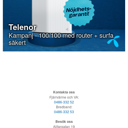
Telenor
Kampanj - 100/100 med router + surfa
säkert
Kontakta oss
Fjärrvärme och VA:
0486-332 52
Bredband:
0486-332 53
Besök oss
Allfargatan 19