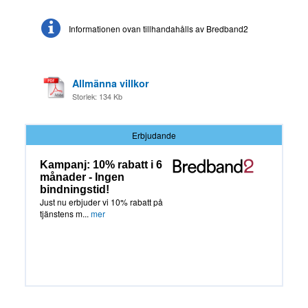
Informationen ovan tillhandahålls av Bredband2
Allmänna villkor
Storlek: 134 Kb
Erbjudande
Kampanj: 10% rabatt i 6
månader - Ingen
bindningstid!
Just nu erbjuder vi 10% rabatt på
tjänstens m...
mer