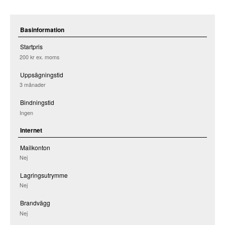
Basinformation
Startpris
200 kr
ex. moms
Uppsägningstid
3 månader
Bindningstid
Ingen
Internet
Mailkonton
Nej
Lagringsutrymme
Nej
Brandvägg
Nej