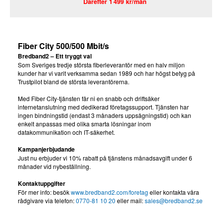
Därefter 1 499 kr/mån
Fiber City 500/500 Mbit/s
Bredband2 – Ett tryggt val
Som Sveriges tredje största fiberleverantör med en halv miljon
kunder har vi varit verksamma sedan 1989 och har högst betyg på
Trustpilot bland de största leverantörerna.
Med Fiber City-tjänsten får ni en snabb och driftsäker
internetanslutning med dedikerad företagssupport. Tjänsten har
ingen bindningstid (endast 3 månaders uppsägningstid) och kan
enkelt anpassas med olika smarta lösningar inom
datakommunikation och IT-säkerhet.
Kampanjerbjudande
Just nu erbjuder vi 10% rabatt på tjänstens månadsavgift under 6
månader vid nybeställning.
Kontaktuppgifter
För mer info: besök
www.bredband2.com/foretag
eller kontakta våra
rådgivare via telefon:
0770-81 10 20
eller mail:
sales@bredband2.se