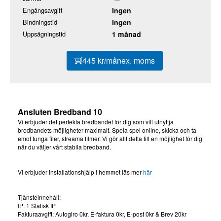
Engångsavgift
Ingen
Bindningstid
Ingen
Uppsägningstid
1 månad
445 kr/mån
ex. moms
Ansluten Bredband 10
Vi erbjuder det perfekta bredbandet för dig som vill utnyttja
bredbandets möjligheter maximalt. Spela spel online, skicka och ta
emot tunga filer, streama filmer. Vi gör allt detta till en möjlighet för dig
när du väljer vårt stabila bredband.
Vi erbjuder installationshjälp i hemmet läs mer
här
Tjänsteinnehåll:
IP: 1 Statisk IP
Fakturaavgift: Autogiro 0kr, E-faktura 0kr, E-post 0kr & Brev 20kr