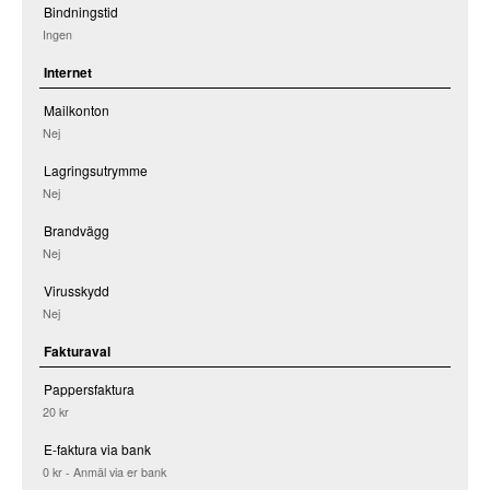
Bindningstid
Ingen
Internet
Mailkonton
Nej
Lagringsutrymme
Nej
Brandvägg
Nej
Virusskydd
Nej
Fakturaval
Pappersfaktura
20 kr
E-faktura via bank
0 kr - Anmäl via er bank