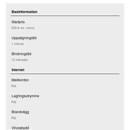
Basinformation
Startpris
500 kr
ex. moms
Uppsägningstid
1 månad
Bindningstid
12 månader
Internet
Mailkonton
Nej
Lagringsutrymme
Nej
Brandvägg
Nej
Virusskydd