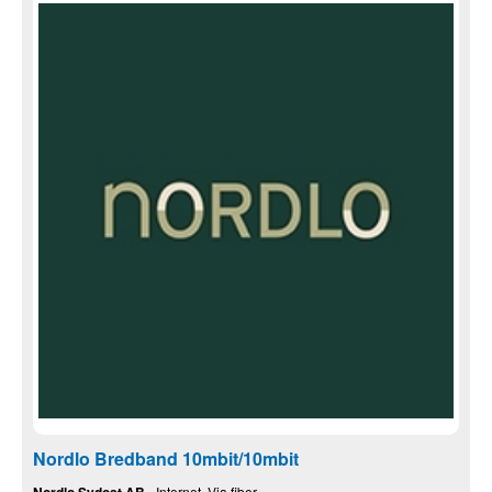
Nordlo Bredband 10mbit/10mbit
Nordlo Sydost AB
- Internet, Via fiber