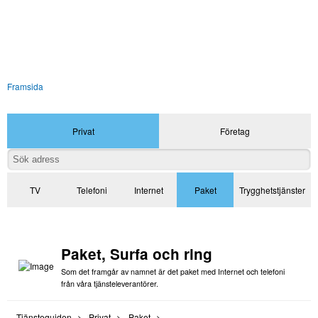
Framsida
Privat
Företag
TV
Telefoni
Internet
Paket
Trygghetstjänster
Paket, Surfa och ring
Som det framgår av namnet är det paket med Internet och telefoni
från våra tjänsteleverantörer.
Tjänsteguiden
Privat
Paket