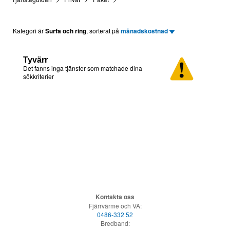
Kategori är
Surfa och ring
, sorterat på
månadskostnad
Tyvärr
Det fanns inga tjänster som matchade dina
sökkriterier
Kontakta oss
Fjärrvärme och VA:
0486-332 52
Bredband: