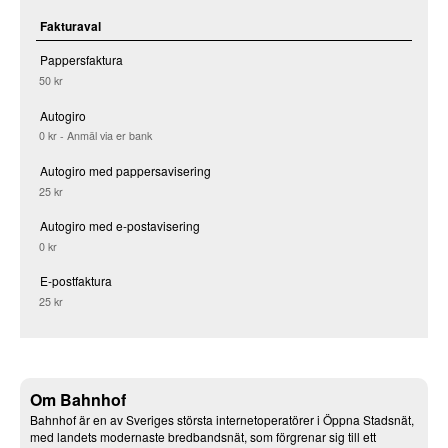
Fakturaval
Pappersfaktura
50 kr
Autogiro
0 kr - Anmäl via er bank
Autogiro med pappersavisering
25 kr
Autogiro med e-postavisering
0 kr
E-postfaktura
25 kr
Om Bahnhof
Bahnhof är en av Sveriges största internetoperatörer i Öppna Stadsnät,
med landets modernaste bredbandsnät, som förgrenar sig till ett