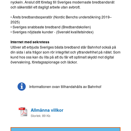
nyckeln. Anslut ditt företag till Sveriges modernaste bredbandsnät
och säkerställ ett dagligt arbete utan avbrott.
• Årets bredbandsoperatör (Nordic Benchs undersökning 2019–
2025)
• Sveriges snabbaste bredband (Bredbandskollen)
• Sveriges nöjdaste kunder - (Svenskt kvalitetsindex)
Internet med sekretess
Utöver att erbjuda Sveriges bästa bredband står Bahnhof också på
din sida i alla frågor som rör integritet och yttrandefrihet på nätet. Som
kund hos oss kan du lita på att du får ett optimalt skydd mot digital
övervakning, företagsspionage och läckor.
Informationen ovan tillhandahålls av Bahnhof
Allmänna villkor
Storlek: 89 Kb