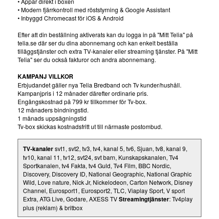
• Appar direkt i boxen
• Modern fjärrkontroll med röststyrning & Google Assistant
• Inbyggd Chromecast för iOS & Android
Efter att din beställning aktiverats kan du logga in på "Mitt Telia" på
telia.se där ser du dina abonnemang och kan enkelt beställa
tilläggstjänster och extra TV-kanaler eller streaming tjänster. På "Mitt
Telia" ser du också fakturor och andra abonnemang.
KAMPANJ VILLKOR
Erbjudandet gäller nya Telia Bredband och Tv kunder/hushåll.
Kampanjpris i 12 månader därefter ordinarie pris.
Engångskostnad på 799 kr tillkommer för Tv-box.
12 månaders bindningstid.
1 månads uppsägningstid
Tv-box skickas kostnadsfritt ut till närmaste postombud.
TV-kanaler
svt1, svt2, tv3, tv4, kanal 5, tv6, Sjuan, tv8, kanal 9,
tv10, kanal 11, tv12, svt24, svt barn, Kunskapskanalen, Tv4
Sportkanalen, tv4 Fakta, tv4 Guld, Tv4 Film, BBC Nordic,
Discovery, Discovery ID, National Geographic, National Graphic
Wild, Love nature, Nick Jr, Nickelodeon, Carton Network, Disney
Channel, Eurosport1, Eurosport2, TLC, Viaplay Sport, V sport
Extra, ATG Live, Godare, AXESS TV
Streamingtjänster
: Tv4play
plus (reklam) & britbox