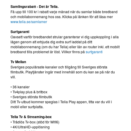
Samlingsrabatt - Det är Telia.
Få upp till 100 kr i rabatt varje månad när du samlar både bredband
och mobilabonnemang hos oss. Klicka på länken för att läsa mer
www.telia.se/samlamer
Surfgaranti
Oavsett varför bredbandet strular garanterar vi dig uppkoppling i alla
lägen genom att erbjuda dig extra surf laddat på ditt
mobilabonnemang (om du har Telia) eller lån av router inkl. ett mobilt
bredband tills problemet är löst. Villkor finns på
surfgaranti
Tv Mellan
Sveriges populäraste kanaler och tillgång till Sveriges största
filmbutik. Playtjänster ingår med innehåll som du kan se på när du
vill.
• 36 kanaler
• Tv4play plus & britbox
• Sveriges största filmbutik
Ditt Tv-utbud kommer speglas i Telia Play appen, titta var du vill i
mobil eller surfplatta.
Telia Tv & Streaming-box
• Trådlös Tv-box (stöd för Wifi6)
• 4K/UltraHD-upplösning