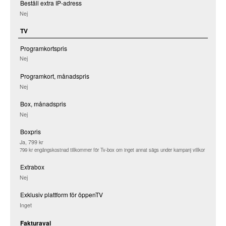
Beställ extra IP-adress
Nej
TV
Programkortspris
Nej
Programkort, månadspris
Nej
Box, månadspris
Nej
Boxpris
Ja, 799 kr
799 kr engångskostnad tillkommer för Tv-box om inget annat sägs under kampanj villkor
Extrabox
Nej
Exklusiv plattform för öppenTV
Inget
Fakturaval