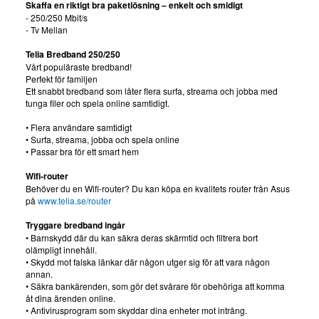
Skaffa en riktigt bra paketlösning – enkelt och smidigt
- 250/250 Mbit/s
- Tv Mellan
Telia Bredband 250/250
Vårt populäraste bredband!
Perfekt för familjen
Ett snabbt bredband som låter flera surfa, streama och jobba med
tunga filer och spela online samtidigt.
• Flera användare samtidigt
• Surfa, streama, jobba och spela online
• Passar bra för ett smart hem
Wifi-router
Behöver du en Wifi-router? Du kan köpa en kvalitets router från Asus
på
www.telia.se/router
Tryggare bredband ingår
• Barnskydd där du kan säkra deras skärmtid och filtrera bort
olämpligt innehåll.
• Skydd mot falska länkar där någon utger sig för att vara någon
annan.
• Säkra bankärenden, som gör det svårare för obehöriga att komma
åt dina ärenden online.
• Antivirusprogram som skyddar dina enheter mot intrång.