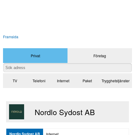
Framsida
Privat
Företag
TV
Telefoni
Internet
Paket
Trygghetstjänster
Nordlo Sydost AB
Nordlo Sydost AB
Internet