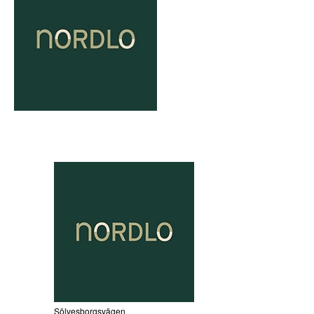
Sölvesborgsvägen