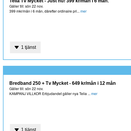
Telia Tv Mycket - Just nu! 399 kr/mån i 6 mån.
Gäller till: sön 22 nov.
399 mkr/mån i 6 mån, därefter ordinaire pri...
mer
1 tjänst
Bredband 250 + Tv Mycket - 649 kr/mån i 12 mån
Gäller till: sön 22 nov.
KAMPANJ VILLKOR Erbjudandet gäller nya Telia ...
mer
1 tjänst